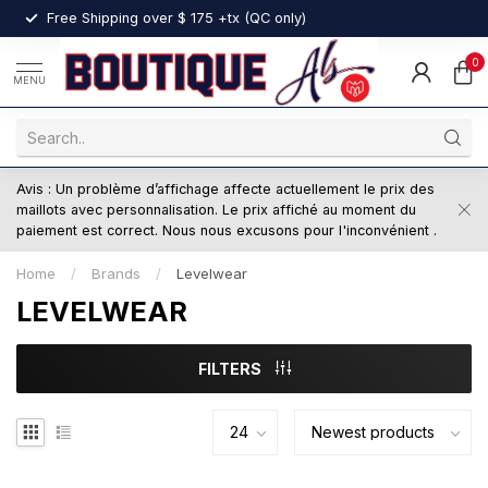
nt
Free Shipping over $ 175 +tx (QC only)
0
MENU
Avis : Un problème d’affichage affecte actuellement le prix des
maillots avec personnalisation. Le prix affiché au moment du
paiement est correct. Nous nous excusons pour l'inconvénient .
Home
/
Brands
/
Levelwear
LEVELWEAR
FILTERS