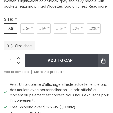
Women's lightweight color-block grey and navy hoodie with
pockets featuring printed Alouettes logo on chest.
Read more
.
Size:
*
XS
S
M
L
XL
2XL
Size chart
ADD TO CART
Add to compare
Share this product
Avis : Un problème d’affichage affecte actuellement le prix
des maillots avec personnalisation. Le prix affiché au
moment du paiement est correct. Nous nous excusons pour
l'inconvénient .
Free Shipping over $ 175 +tx (QC only)