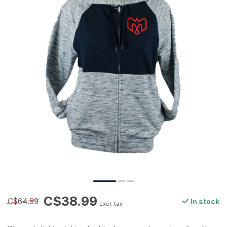
C$38.99
C$64.99
In stock
Excl. tax