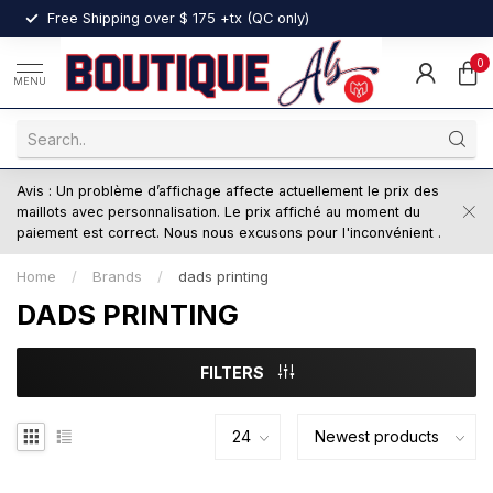
nt
Free Shipping over $ 175 +tx (QC only)
0
MENU
Avis : Un problème d’affichage affecte actuellement le prix des
maillots avec personnalisation. Le prix affiché au moment du
paiement est correct. Nous nous excusons pour l'inconvénient .
Home
/
Brands
/
dads printing
DADS PRINTING
FILTERS