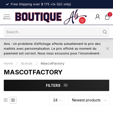
nt
Free Shipping over $ 175 +tx (QC only)
0
MENU
Avis : Un problème d’affichage affecte actuellement le prix des
maillots avec personnalisation. Le prix affiché au moment du
paiement est correct. Nous nous excusons pour l'inconvénient .
Home
/
Brands
/
MascotFactory
MASCOTFACTORY
FILTERS