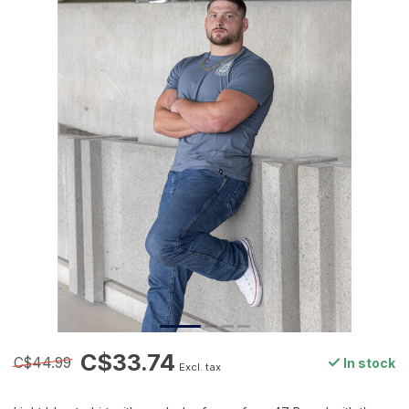
C$33.74
C$44.99
In stock
Excl. tax