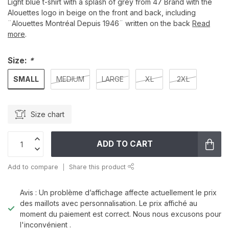
Light blue t-shirt with a splash of grey from 47 Brand with the
Alouettes logo in beige on the front and back, including
¨Alouettes Montréal Depuis 1946¨ written on the back
Read
more
.
Size:
*
SMALL
MEDIUM
LARGE
XL
2XL
Size chart
ADD TO CART
Add to compare
Share this product
Avis : Un problème d’affichage affecte actuellement le prix
des maillots avec personnalisation. Le prix affiché au
moment du paiement est correct. Nous nous excusons pour
l'inconvénient .