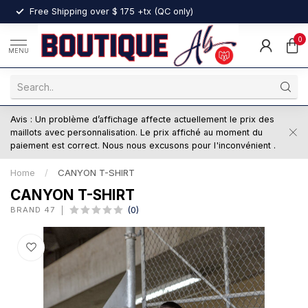
nt
Free Shipping over $ 175 +tx (QC only)
0
MENU
Avis : Un problème d’affichage affecte actuellement le prix des
maillots avec personnalisation. Le prix affiché au moment du
paiement est correct. Nous nous excusons pour l'inconvénient .
Home
/
CANYON T-SHIRT
CANYON T-SHIRT
BRAND 47
(0)