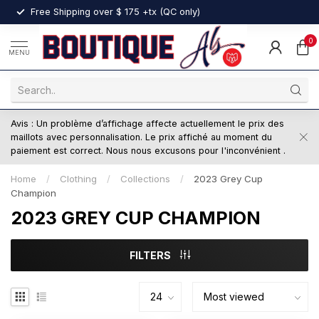
nt
Free Shipping over $ 175 +tx (QC only)
0
MENU
Avis : Un problème d’affichage affecte actuellement le prix des
maillots avec personnalisation. Le prix affiché au moment du
paiement est correct. Nous nous excusons pour l'inconvénient .
Home
/
Clothing
/
Collections
/
2023 Grey Cup
Champion
2023 GREY CUP CHAMPION
FILTERS