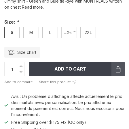
Jimmy shirt - Green and Blue tie-dye with MONTREALS written
on chest
Read more
.
Size:
*
S
M
L
XL
2XL
Size chart
ADD TO CART
Add to compare
Share this product
Avis : Un problème d’affichage affecte actuellement le prix
des maillots avec personnalisation. Le prix affiché au
moment du paiement est correct. Nous nous excusons pour
l'inconvénient .
Free Shipping over $ 175 +tx (QC only)