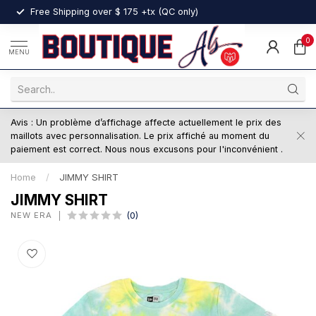
nt
Free Shipping over $ 175 +tx (QC only)
0
MENU
Avis : Un problème d’affichage affecte actuellement le prix des
maillots avec personnalisation. Le prix affiché au moment du
paiement est correct. Nous nous excusons pour l'inconvénient .
Home
/
JIMMY SHIRT
JIMMY SHIRT
NEW ERA
(0)