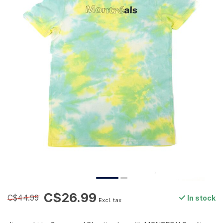
C$26.99
C$44.99
In stock
Excl. tax