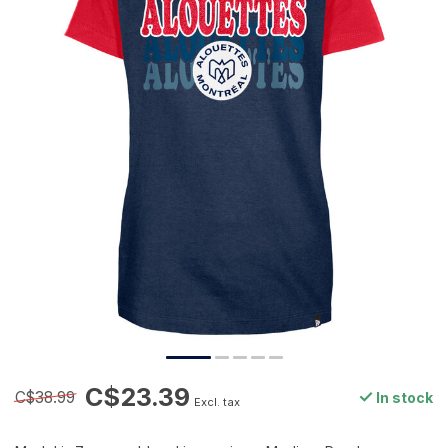
C$23.39
C$38.99
In stock
Excl. tax