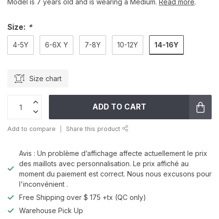
Model is 7 years old and is wearing a Medium.
Read more
.
Size:
*
14-16Y
4-5Y
6-6X Y
7-8Y
10-12Y
Size chart
ADD TO CART
Add to compare
Share this product
Avis : Un problème d’affichage affecte actuellement le prix
des maillots avec personnalisation. Le prix affiché au
moment du paiement est correct. Nous nous excusons pour
l'inconvénient .
Free Shipping over $ 175 +tx (QC only)
Warehouse Pick Up