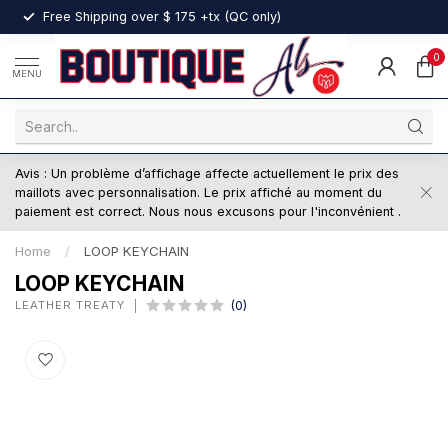
nt
Free Shipping over $ 175 +tx (QC only)
0
MENU
Avis : Un problème d’affichage affecte actuellement le prix des
maillots avec personnalisation. Le prix affiché au moment du
paiement est correct. Nous nous excusons pour l'inconvénient .
Home
/
LOOP KEYCHAIN
LOOP KEYCHAIN
LEATHER TREATY
(0)