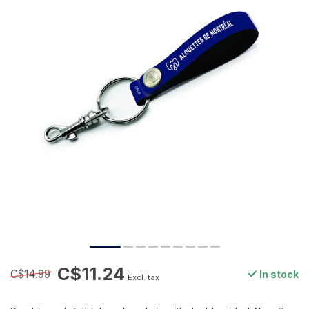
C$11.24
C$14.99
In stock
Excl. tax