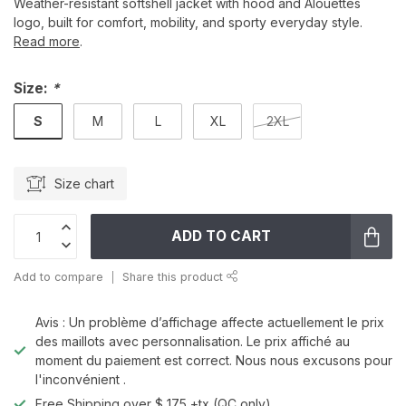
Weather-resistant softshell jacket with hood and Alouettes
logo, built for comfort, mobility, and sporty everyday style.
Read more
.
Size:
*
S
M
L
XL
2XL
Size chart
ADD TO CART
Add to compare
Share this product
Avis : Un problème d’affichage affecte actuellement le prix
des maillots avec personnalisation. Le prix affiché au
moment du paiement est correct. Nous nous excusons pour
l'inconvénient .
Free Shipping over $ 175 +tx (QC only)