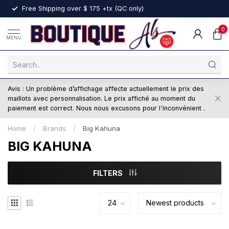
nt
Free Shipping over $ 175 +tx (QC only)
0
MENU
Avis : Un problème d’affichage affecte actuellement le prix des
maillots avec personnalisation. Le prix affiché au moment du
paiement est correct. Nous nous excusons pour l'inconvénient .
Home
/
Brands
/
Big Kahuna
BIG KAHUNA
FILTERS