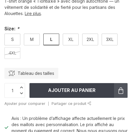
T-shirt orange « Tiohtià:ke » avec design autochtone — un
vêtement de solidarité et de fierté pour les partisans des
Alouettes.
Lire plus
.
Size:
*
L
S
M
XL
2XL
3XL
4XL
Tableau des tailles
AJOUTER AU PANIER
Ajouter pour comparer
Partager ce produit
Avis : Un problème d’affichage affecte actuellement le prix
des maillots avec personnalisation. Le prix affiché au
moment du paiement est correct. Nous nous excusons pour