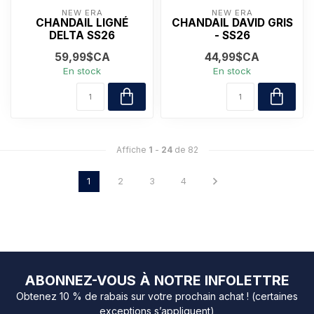
NEW ERA
NEW ERA
CHANDAIL LIGNÉ
CHANDAIL DAVID GRIS
DELTA SS26
- SS26
59,99$CA
44,99$CA
En stock
En stock
Affiche
1
-
24
de 82
1
2
3
4
ABONNEZ-VOUS À NOTRE INFOLETTRE
Obtenez 10 % de rabais sur votre prochain achat ! (certaines
exceptions s’appliquent)