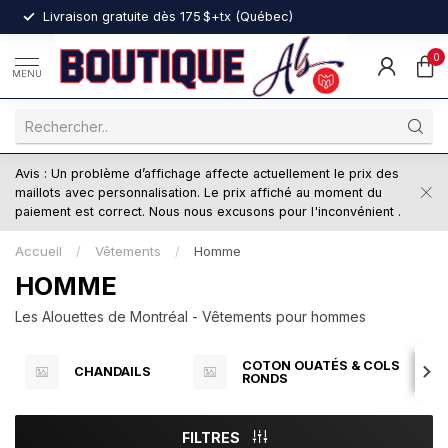
nt
Livraison gratuite dès 175 $+tx (Québec)
0
MENU
Avis : Un problème d’affichage affecte actuellement le prix des
maillots avec personnalisation. Le prix affiché au moment du
paiement est correct. Nous nous excusons pour l'inconvénient .
Accueil
/
Vêtements
/
Homme
HOMME
Les Alouettes de Montréal - Vêtements pour hommes
COTON OUATÉS & COLS
CHANDAILS
RONDS
FILTRES