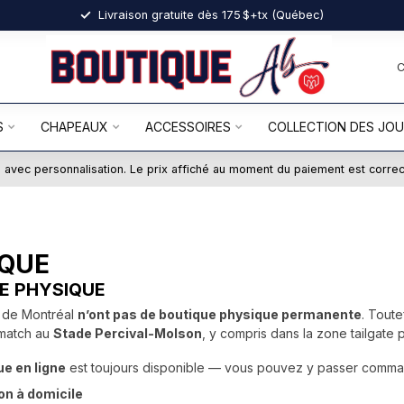
Livraison gratuite dès 175 $+tx (Québec)
S
CHAPEAUX
ACCESSOIRES
COLLECTION DES JO
ts avec personnalisation. Le prix affiché au moment du paiement est corre
IQUE
E PHYSIQUE
s de Montréal
n’ont pas de boutique physique permanente
. Tout
 match au
Stade Percival-Molson
, y compris dans la zone tailgate 
ue en ligne
est toujours disponible — vous pouvez y passer command
on à domicile