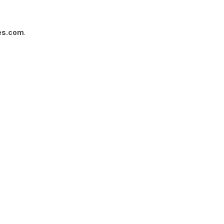
es.com
.