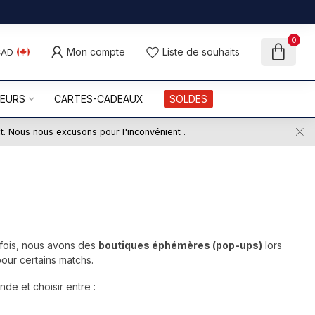
0
Mon compte
Liste de souhaits
CAD
UEURS
CARTES-CADEAUX
SOLDES
ct. Nous nous excusons pour l'inconvénient .
efois, nous avons des
boutiques éphémères (pop-ups)
lors
pour certains matchs.
e et choisir entre :