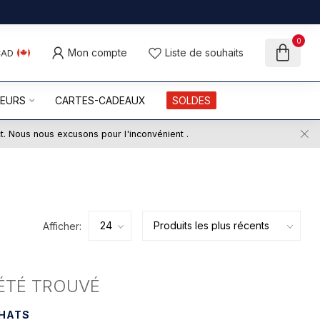
0
Mon compte
Liste de souhaits
CAD
UEURS
CARTES-CADEAUX
SOLDES
ct. Nous nous excusons pour l'inconvénient .
Afficher:
ÉTÉ TROUVÉ
CHATS