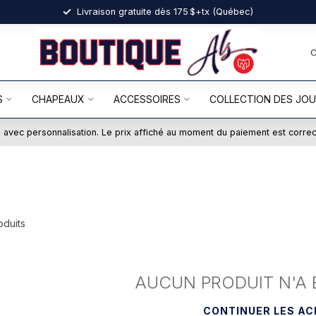
Livraison gratuite dès 175 $+tx (Québec)
S
CHAPEAUX
ACCESSOIRES
COLLECTION DES JO
ts avec personnalisation. Le prix affiché au moment du paiement est corre
duits
AUCUN PRODUIT N'A 
CONTINUER LES A