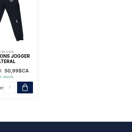
EW ERA
ONS JOGGER
ATERAL
50,99$CA
A
n stock
er