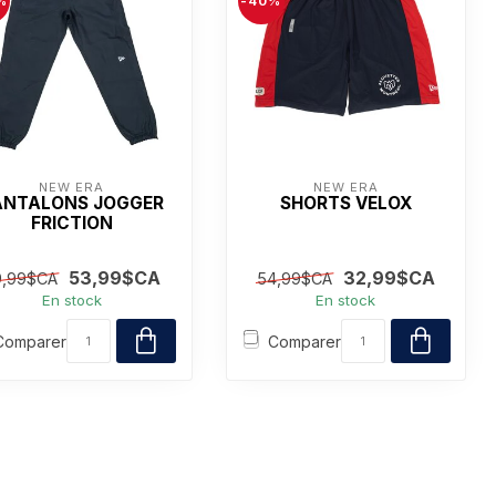
%
-40%
NEW ERA
NEW ERA
ANTALONS JOGGER
SHORTS VELOX
FRICTION
53,99$CA
32,99$CA
9,99$CA
54,99$CA
En stock
En stock
Comparer
Comparer