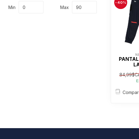
-40%
Min
Max
N
PANTAL
L
84,99$C
E
Compar