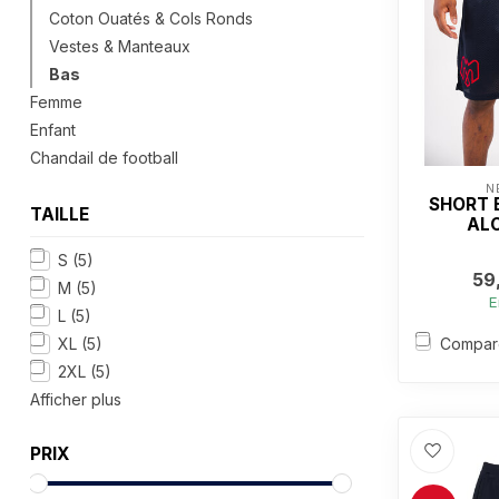
Coton Ouatés & Cols Ronds
Vestes & Manteaux
Bas
Femme
Enfant
Chandail de football
N
SHORT 
TAILLE
AL
S
(5)
59
M
(5)
E
L
(5)
Compar
XL
(5)
2XL
(5)
Afficher plus
PRIX