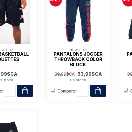
-40%
-40
EW ERA
NEW ERA
BASKETBALL
PANTALONS JOGGER
P
OUETTES
THROWBACK COLOR
BLOCK
,99$CA
53,99$CA
89,99$CA
8
n stock
En stock
er
Comparer