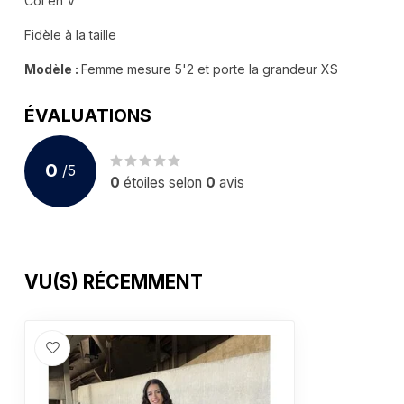
Col en V
Fidèle à la taille
Modèle :
Femme mesure 5'2 et porte la grandeur XS
ÉVALUATIONS
0
/
5
0
étoiles selon
0
avis
VU(S) RÉCEMMENT