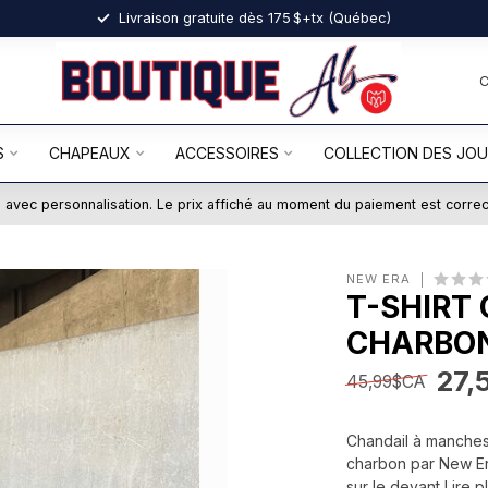
Livraison gratuite dès 175 $+tx (Québec)
S
CHAPEAUX
ACCESSOIRES
COLLECTION DES JO
ts avec personnalisation. Le prix affiché au moment du paiement est corre
NEW ERA
T-SHIRT
CHARBO
27,
45,99$CA
Chandail à manches
charbon par New Er
sur le devant
Lire p