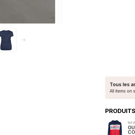
Tous les a
All items on s
PRODUIT
NE
OU
CO