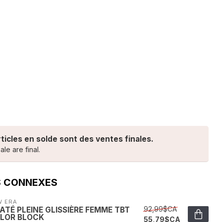
rticles en solde sont des ventes finales.
ale are final.
S CONNEXES
W ERA
92,99$CA
ATÉ PLEINE GLISSIÈRE FEMME TBT
LOR BLOCK
55,79$CA