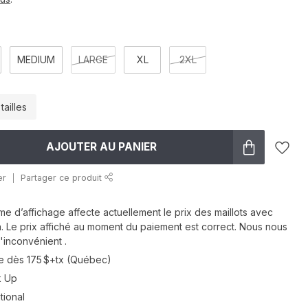
MEDIUM
LARGE
XL
2XL
tailles
AJOUTER AU PANIER
er
Partager ce produit
me d’affichage affecte actuellement le prix des maillots avec
n. Le prix affiché au moment du paiement est correct. Nous nous
'inconvénient .
ite dès 175 $+tx (Québec)
k Up
tional