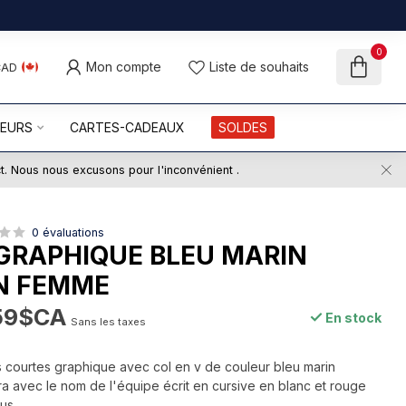
0
Mon compte
Liste de souhaits
CAD
UEURS
CARTES-CADEAUX
SOLDES
ct. Nous nous excusons pour l'inconvénient .
0 évaluations
 GRAPHIQUE BLEU MARIN
N FEMME
59$CA
En stock
Sans les taxes
 courtes graphique avec col en v de couleur bleu marin
a avec le nom de l'équipe écrit en cursive en blanc et rouge
lus
.