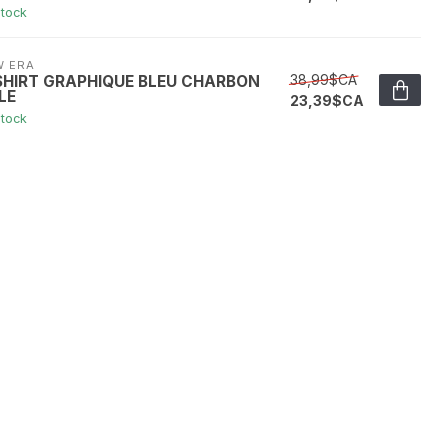
stock
W ERA
38,99$CA
SHIRT GRAPHIQUE BLEU CHARBON
LE
23,39$CA
stock