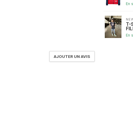
En 
NE
T-
FIL
En 
AJOUTER UN AVIS